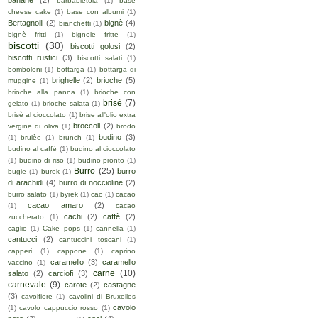
banane
(2)
barbabietola
(1)
base
cheese cake
(1)
base con albumi
(1)
Bertagnolli
(2)
bignè
(4)
bianchetti
(1)
bignè fritti
(1)
bignole fritte
(1)
biscotti
(30)
biscotti golosi
(2)
biscotti rustici
(3)
biscotti salati
(1)
bomboloni
(1)
bottarga
(1)
bottarga di
brighelle
(2)
brioche
(5)
muggine
(1)
brioche alla panna
(1)
brioche con
brisè
(7)
gelato
(1)
brioche salata
(1)
brisè al cioccolato
(1)
brise all'olio extra
broccoli
(2)
vergine di oliva
(1)
brodo
budino
(3)
(1)
brulèe
(1)
brunch
(1)
budino al caffè
(1)
budino al cioccolato
(1)
budino di riso
(1)
budino pronto
(1)
Burro
(25)
burro
bugie
(1)
burek
(1)
di arachidi
(4)
burro di noccioline
(2)
burro salato
(1)
byrek
(1)
cac
(1)
cacao
cacao amaro
(2)
(1)
cacao
cachi
(2)
caffè
(2)
zuccherato
(1)
caglio
(1)
Cake pops
(1)
cannella
(1)
cantucci
(2)
cantuccini toscani
(1)
capperi
(1)
cappone
(1)
caprino
caramello
(3)
caramello
vaccino
(1)
carne
(10)
salato
(2)
carciofi
(3)
carnevale
(9)
carote
(2)
castagne
(3)
cavolfiore
(1)
cavolini di Bruxelles
cavolo
(1)
cavolo cappuccio rosso
(1)