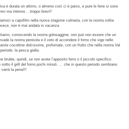
va è durata un attimo, o almeno così ci è parso, e pure le ferie si sono
brevi ma intense….troppo brevi!!
iamoci a capofitto nella nuova stagione culinaria, con la nostra solita
 invece, non è mai andata in vacanza.
stiamo, conoscendo la nostra golosaggine, non può non essere che un
invade la nostra penisola e il veto di accendere il forno che vige nelle
este cocottine dolcissime, profumate, con un frutto che nella nostra Val
 periodo: la pesca gialla.
 brulée, quindi, se non avete l’apposito ferro o il piccolo specifico
 sotto il grill del forno pochi minuti….. che in questo periodo sembrano
 varrà la pena!!!