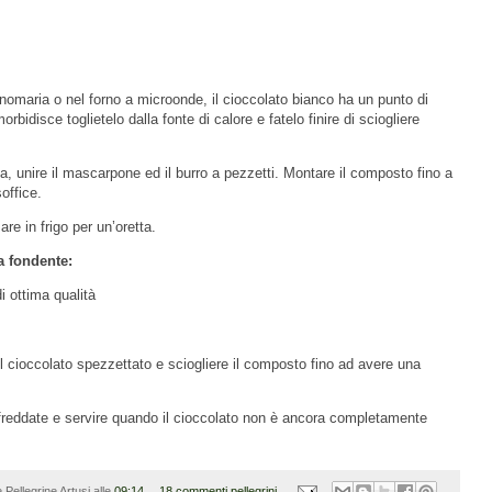
gnomaria o nel forno a microonde, il cioccolato bianco ha un punto di
idisce toglietelo dalla fonte di calore e fatelo finire di sciogliere
ia, unire il mascarpone ed il burro a pezzetti. Montare il composto fino a
office.
are in frigo per un’oretta.
a fondente:
i ottima qualità
il cioccolato spezzettato e sciogliere il composto fino ad avere una
affreddate e servire quando il cioccolato non è ancora completamente
 Pellegrine Artusi
alle
09:14
18 commenti pellegrini