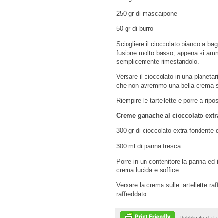
250 gr di mascarpone
50 gr di burro
Sciogliere il cioccolato bianco a ba
fusione molto basso, appena si ammorb
semplicemente rimestandolo.
Versare il cioccolato in una planetar
che non avremmo una bella crema s
Riempire le tartellette e porre a ripos
Creme ganache al cioccolato extr
300 gr di cioccolato extra fondente d
300 ml di panna fresca
Porre in un contenitore la panna ed 
crema lucida e soffice.
Versare la crema sulle tartellette r
raffreddato.
Pubblicato da
Le