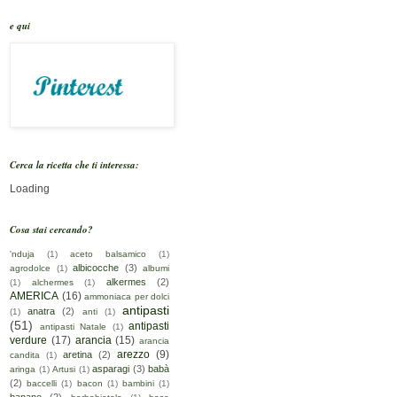
e qui
Cerca la ricetta che ti interessa:
Loading
Cosa stai cercando?
'nduja
(1)
aceto balsamico
(1)
albicocche
(3)
agrodolce
(1)
albumi
alkermes
(2)
(1)
alchermes
(1)
AMERICA
(16)
ammoniaca per dolci
antipasti
anatra
(2)
(1)
anti
(1)
(51)
antipasti
antipasti Natale
(1)
verdure
(17)
arancia
(15)
arancia
arezzo
(9)
aretina
(2)
candita
(1)
asparagi
(3)
babà
aringa
(1)
Artusi
(1)
(2)
baccelli
(1)
bacon
(1)
bambini
(1)