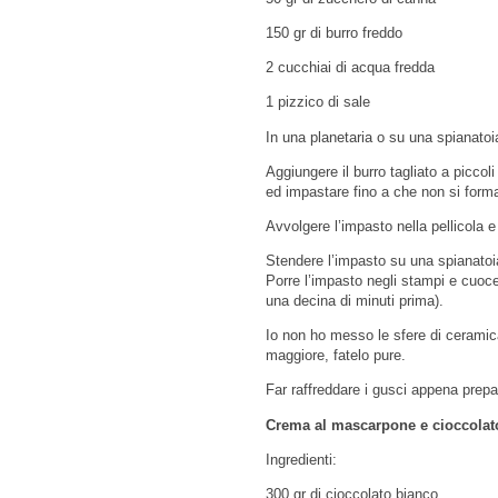
150 gr di burro freddo
2 cucchiai di acqua fredda
1 pizzico di sale
In una planetaria o su una spianatoia 
Aggiungere il burro tagliato a picc
ed impastare fino a che non si forma
Avvolgere l’impasto nella pellicola e
Stendere l’impasto su una spianatoia
Porre l’impasto negli stampi e cuoce
una decina di minuti prima).
Io non ho messo le sfere di ceramic
maggiore, fatelo pure.
Far raffreddare i gusci appena prepar
Crema al mascarpone e cioccolat
Ingredienti:
300 gr di cioccolato bianco