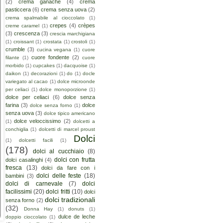
(2)
crema ganache
(4)
crema
pasticcera
(6)
crema senza uova
(2)
crema spalmabile al cioccolato
(1)
crepes
(4)
crèpes
creme caramel
(1)
(3)
crescenza
(3)
crescia marchigiana
(1)
croissant
(1)
crostata
(1)
crostoli
(1)
crumble
(3)
cucina vegana
(1)
cuore
cuore fondente
(2)
filante
(1)
cuore
morbido
(1)
cupcakes
(1)
dacquoise
(1)
daikon
(1)
decorazioni
(1)
do
(1)
docle
variegato al cacao
(1)
dolce microonde
per celiaci
(1)
dolce monoporzione
(1)
dolce per celiaci
(6)
dolce senza
farina
(3)
dolce
dolce senza forno
(1)
senza uova
(3)
dolce tipico americano
dolce veloccissimo
(2)
(1)
dolcetti a
conchiglia
(1)
dolcetti di marcel proust
Dolci
(1)
dolcetti facili
(1)
(178)
dolci al cucchiaio
(8)
dolci con frutta
dolci casalinghi
(4)
fresca
(13)
dolci da fare con i
dolci delle feste
(18)
bambini
(3)
dolci di carnevale
(7)
dolci
facilissimi
(20)
dolci fritti
(10)
dolci
dolci tradizionali
senza forno
(2)
(32)
Donna Hay
(1)
donuts
(1)
dulce de leche
doppio cioccolato
(1)