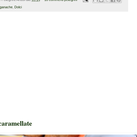
 ganache
,
Dolci
 caramellate