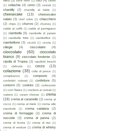
nero
(3)
ceci
(4)
cece nero
(1)
cedro
celiachia
(4)
cenci
(3)
(1)
cereali
(1)
chantilly
(2)
chantilly al miele
(1)
cheesecake
(13)
cheesecake
salato
(3)
chiacchiere
chef rubio
(1)
(2)
churros
(2)
chips
(1)
chutney
(1)
cialde al caffè
(1)
cialde al parmigiano
ciambella
(6)
(1)
ciambelle di patate
(1)
ciambelle fritte
(1)
ciambelline
(1)
ciambellone
(3)
ciccioli
(1)
cicoria
(1)
ciliegie
(4)
cioccolatini
(4)
cioccolato
(60)
cioccolato
bianco
(9)
cioccolato fondente
(2)
cipolla di Tropea
(2)
cipollotti freschi
cocco
(13)
(1)
clafoutis
(1)
colazione
(38)
colla di pesce
(1)
composte
(4)
compleanno
(1)
confetture
(5)
confettini colorati
(1)
contorni
(5)
cookies
(2)
corbezzolo
(1)
corn flakes
(1)
crackers ai cereali
(1)
crema
crakers
(1)
cream cheese
(1)
(18)
crema al caramello
(2)
crema al
cocco
(1)
crema al miele
(1)
crema alle
crema catalana
(2)
mandorle
(1)
crema di formaggio
(2)
crema di
nocciole
(3)
crema di panna
(2)
crema di ricotta
(1)
crema di riso
(1)
crema di whisky
crema di verdure
(1)