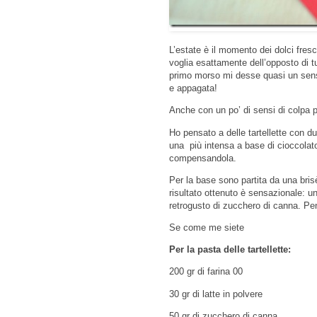
L’estate è il momento dei dolci fres
voglia esattamente dell’opposto di tu
primo morso mi desse quasi un senso
e appagata!
Anche con un po’ di sensi di colpa p
Ho pensato a delle tartellette con 
una più intensa a base di cioccolat
compensandola.
Per la base sono partita da una brisè
risultato ottenuto è sensazionale: u
retrogusto di zucchero di canna. Pens
Se come me siete
Per la pasta delle tartellette:
200 gr di farina 00
30 gr di latte in polvere
50 gr di zucchero di canna