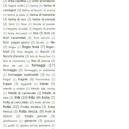
(2)
erba cipollina
(2)
erbe aromatiche
(3)
farina di
fagioli zolfini
(1)
farina
(1)
castagne
(3)
farina di fiocchi di avena
farina di mandorle
(1)
farina di mais
(1)
(3)
farina di riso
(2)
farina di semola
(2)
farro
(1)
fave
(1)
fecola di patate
(1)
fegatini di pollo
(1)
fegato di anatra
feta
(5)
fichi
(3)
(1)
festa del papà
(1)
fichi caramellati
(2)
fichi secchi
(1)
fichi. yogurt greco
(2)
fillo
ficotto
(1)
finger food
(7)
(2)
finger-
finger
(1)
food
(5)
fiocchi
(3)
finta sfoglia
(1)
fiocchi d'avena
(2)
fiori di finocchio
(1)
fiori di zucca
(2)
fiori di rosmarino
(1)
formaggi
(17)
fleur de sal
(1)
formaggio
(5)
formaggio in salamoia
formaggio spalmabile
(3)
(1)
fra
(1)
fragole
(6)
fragol
(1)
francesina
(1)
frappe
(3)
frittelle
(5)
friggitelli
(1)
frittelle a nastro
(1)
frittelle alla crema
frittelle di carnevale
(2)
frittelle di
(1)
fritti
(10)
fritto
(9)
frolla
(7)
riso
(2)
frolla al cioccolato
(2)
frolla all'olio
(1)
frutta
(22)
Frutta esotica
(3)
frutta
frutta secca.
(9)
fresca
(3)
frutti di
bosco
(2)
funghi porcini
(3)
ganache
(3)
gamberoni
(1)
gateaux
(1)
gattò
(1)
gelato senza gelatiera
(1)