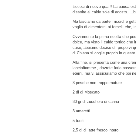
Eccoci di nuovo qua!!! La pausa esti
dissolte al caldo sole di agosto…..
Ma lasciamo da parte i ricordi e gett
voglia di cimentarci ai fornelli che,
Ovviamente la prima ricetta che po
dolce, ma visto il caldo torrido che 
case, abbiamo deciso di proporvi qu
di Chiana si coglie proprio in questo
Alla fine, si presenta come una crème
lanciafiamme , dovrete farla passare
eterni, ma vi assicuriamo che poi ne
3 pesche non troppo mature
2 dl di Moscato
80 gr di zucchero di canna
3 amaretti
5 tuorli
2,5 dl di latte fresco intero