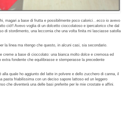
chi, magari a base di frutta e possibilmente poco calorici…ecco io avevo
tto ciò!! Avevo voglia di un dolcetto cioccolatoso e ipercalorico che dal
 di stordimento, una leccornia che una volta finita mi lasciasse satolla
er la linea ma ritengo che questo, in alcuni casi, sia secondario.
due creme a base di cioccolato: una bianca molto dolce e cremosa ed
o extra fondente che equilibrasse e stemperasse la precedente
 alla quale ho aggiunto del latte in polvere e dello zucchero di canna, il
na pasta friabilissima con un deciso sapore lattoso ed un leggero
o che diventerà una delle basi preferite per le mie crostate e affini.