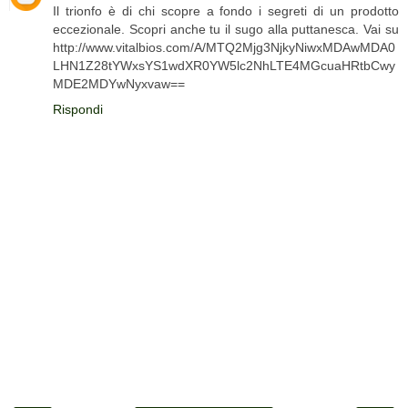
Il trionfo è di chi scopre a fondo i segreti di un prodotto
eccezionale. Scopri anche tu il sugo alla puttanesca. Vai su
http://www.vitalbios.com/A/MTQ2Mjg3NjkyNiwxMDAwMDA0
LHN1Z28tYWxsYS1wdXR0YW5lc2NhLTE4MGcuaHRtbCwy
MDE2MDYwNyxvaw==
Rispondi