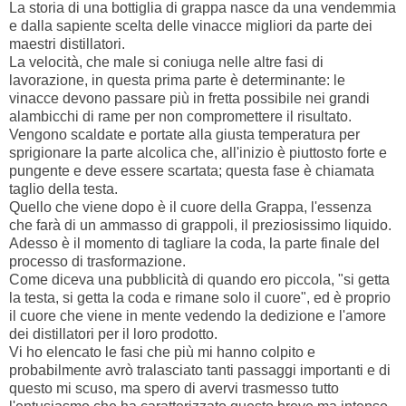
La storia di una bottiglia di grappa nasce da una vendemmia
e dalla sapiente scelta delle vinacce migliori da parte dei
maestri distillatori.
La velocità, che male si coniuga nelle altre fasi di
lavorazione, in questa prima parte è determinante: le
vinacce devono passare più in fretta possibile nei grandi
alambicchi di rame per non compromettere il risultato.
Vengono scaldate e portate alla giusta temperatura per
sprigionare la parte alcolica che, all'inizio è piuttosto forte e
pungente e deve essere scartata; questa fase è chiamata
taglio della testa.
Quello che viene dopo è il cuore della Grappa, l'essenza
che farà di un ammasso di grappoli, il preziosissimo liquido.
Adesso è il momento di tagliare la coda, la parte finale del
processo di trasformazione.
Come diceva una pubblicità di quando ero piccola, "si getta
la testa, si getta la coda e rimane solo il cuore", ed è proprio
il cuore che viene in mente vedendo la dedizione e l'amore
dei distillatori per il loro prodotto.
Vi ho elencato le fasi che più mi hanno colpito e
probabilmente avrò tralasciato tanti passaggi importanti e di
questo mi scuso, ma spero di avervi trasmesso tutto