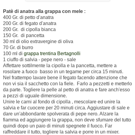
Patè di anatra alla grappa con mele :
400 Gr. di petto d'anatra
200 Gr. di fegato d'anatra
200 Gr. di cipolla bianca
150 Gr. di pancetta
30 ml di olio extravergine di oliva
70 Gr. di burro
100 ml di
grappa trentina Bertagnolli
1 ciuffo di salvia - pepe nero - sale
Affettare sottilmente la cipolla e la pancetta, mettere a
rosolare a fuoco basso in un tegame per circa 15 minuti.
Nel frattempo lavare bene il fegato facendo attenzione che
non vi sia il sacchetto con la fiele. Farlo a pezzetti e metterlo
da parte. Togliere la pelle al petto di anatra e fare anch'esso
a pezzi di uguale dimensione.
Unire le carni al fondo di cipolla , mescolare ed unire la
salvia e far cuocere per 20 minuti circa. Aggiustare di sale e
dare un'abbondante spolverata di pepe nero. Alzare la
fiamma ed aggiungere la grappa, non deve sfumare del tutto
quindi dopo un paio di minuti spegnete il fuoco. Far
raffreddare il tutto, togliere la salvia e porre in un mixer.