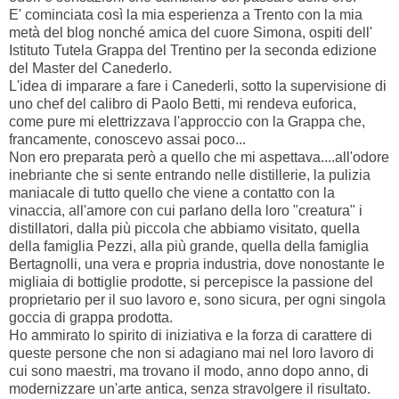
E' cominciata così la mia esperienza a Trento con la mia
metà del blog nonché amica del cuore Simona, ospiti dell'
Istituto Tutela Grappa del Trentino per la seconda edizione
del Master del Canederlo.
L'idea di imparare a fare i Canederli, sotto la supervisione di
uno chef del calibro di Paolo Betti, mi rendeva euforica,
come pure mi elettrizzava l'approccio con la Grappa che,
francamente, conoscevo assai poco...
Non ero preparata però a quello che mi aspettava....all'odore
inebriante che si sente entrando nelle distillerie, la pulizia
maniacale di tutto quello che viene a contatto con la
vinaccia, all'amore con cui parlano della loro "creatura" i
distillatori, dalla più piccola che abbiamo visitato, quella
della famiglia Pezzi, alla più grande, quella della famiglia
Bertagnolli, una vera e propria industria, dove nonostante le
migliaia di bottiglie prodotte, si percepisce la passione del
proprietario per il suo lavoro e, sono sicura, per ogni singola
goccia di grappa prodotta.
Ho ammirato lo spirito di iniziativa e la forza di carattere di
queste persone che non si adagiano mai nel loro lavoro di
cui sono maestri, ma trovano il modo, anno dopo anno, di
modernizzare un'arte antica, senza stravolgere il risultato.