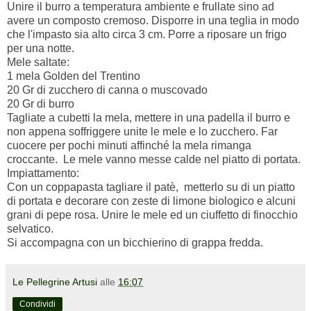
Unire il burro a temperatura ambiente e frullate sino ad
avere un composto cremoso. Disporre in una teglia in modo
che l'impasto sia alto circa 3 cm. Porre a riposare un frigo
per una notte.
Mele saltate:
1 mela Golden del Trentino
20 Gr di zucchero di canna o muscovado
20 Gr di burro
Tagliate a cubetti la mela, mettere in una padella il burro e
non appena soffriggere unite le mele e lo zucchero. Far
cuocere per pochi minuti affinché la mela rimanga
croccante. Le mele vanno messe calde nel piatto di portata.
Impiattamento:
Con un coppapasta tagliare il patè, metterlo su di un piatto
di portata e decorare con zeste di limone biologico e alcuni
grani di pepe rosa. Unire le mele ed un ciuffetto di finocchio
selvatico.
Si accompagna con un bicchierino di grappa fredda.
Le Pellegrine Artusi
alle
16:07
Condividi