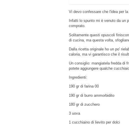
Vi devo confessare che l'idea per la 
Infatti lo spunto mi è venuto da un p
comprato.
Solitamente questi opuscoli finiscon
di cucina, ma questa volta, sfogliand
Dalla ricetta originale ho un po' riel
caloria, ma vi garantisco che il risul
Un consiglio: mangiatela fredda di f
potete aggiungere qualche cucchiaio 
Ingredienti:
190 gr di farina 00
190 gr di burro ammorbidito
180 gr di zucchero
3 uova
1 cucchiaino di lievito per dolci