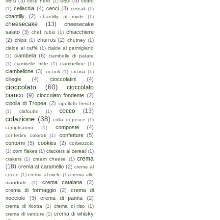
nero
(3)
ceci
(4)
cece nero
(1)
cedro
celiachia
(4)
cenci
(3)
(1)
cereali
(1)
chantilly
(2)
chantilly al miele
(1)
cheesecake
(13)
cheesecake
salato
(3)
chiacchiere
chef rubio
(1)
(2)
churros
(2)
chips
(1)
chutney
(1)
cialde al caffè
(1)
cialde al parmigiano
ciambella
(6)
(1)
ciambelle di patate
(1)
ciambelle fritte
(1)
ciambelline
(1)
ciambellone
(3)
ciccioli
(1)
cicoria
(1)
ciliegie
(4)
cioccolatini
(4)
cioccolato
(60)
cioccolato
bianco
(9)
cioccolato fondente
(2)
cipolla di Tropea
(2)
cipollotti freschi
cocco
(13)
(1)
clafoutis
(1)
colazione
(38)
colla di pesce
(1)
composte
(4)
compleanno
(1)
confetture
(5)
confettini colorati
(1)
contorni
(5)
cookies
(2)
corbezzolo
(1)
corn flakes
(1)
crackers ai cereali
(1)
crema
crakers
(1)
cream cheese
(1)
(18)
crema al caramello
(2)
crema al
cocco
(1)
crema al miele
(1)
crema alle
crema catalana
(2)
mandorle
(1)
crema di formaggio
(2)
crema di
nocciole
(3)
crema di panna
(2)
crema di ricotta
(1)
crema di riso
(1)
crema di whisky
crema di verdure
(1)