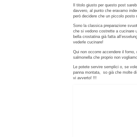
Il titolo giusto per questo post sareb
davvero, al punto che eravamo indeci
però decidere che un piccolo posto n
Sono la classica preparazione svuota
che si vedono costrette a cucinare u
bella crostatina già fatta all’essel
vederle cucinare!
Qui non occorre accendere il forno, 
salmonella che proprio non vogliamo 
Le potete servire semplici o, se vole
panna montata, so già che molte di 
vi avverto! !!!