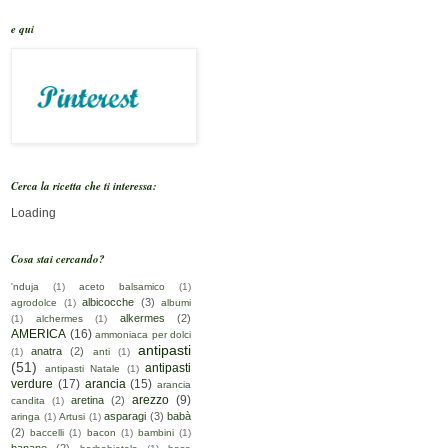
e qui
Cerca la ricetta che ti interessa:
Loading
Cosa stai cercando?
'nduja
(1)
aceto balsamico
(1)
albicocche
(3)
agrodolce
(1)
albumi
alkermes
(2)
(1)
alchermes
(1)
AMERICA
(16)
ammoniaca per dolci
antipasti
anatra
(2)
(1)
anti
(1)
(51)
antipasti
antipasti Natale
(1)
verdure
(17)
arancia
(15)
arancia
arezzo
(9)
aretina
(2)
candita
(1)
asparagi
(3)
babà
aringa
(1)
Artusi
(1)
(2)
baccelli
(1)
bacon
(1)
bambini
(1)