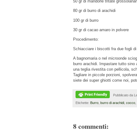
50 gr di mandorle tritate grossolan
80 gr di burro di arachidi
100 gr di burro
30 gr di cacao amaro in polvere
Procedimento:
Schiacciare i biscotti fra due fogli di
A bagnomaria o nel microonde sciogli
burro arachidi. Impastare tutto sin
una teglia rivestita con pellicola, s
Tagliare in piccole porzioni, spolver
siete dei super ghiotti come noi, pot
Pubblicato da
Le
Etichette:
Burro
,
burro di arachidi
,
cocco
,
8 commenti: