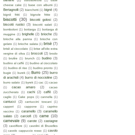
banane
(2)
barbabietola
(1)
base
cheese cake
(1)
base con albumi
(1)
Bertagnolli
(2)
bignè
(4)
bianchetti
(1)
bignè fritti
(1)
bignole fritte
(1)
biscotti
(30)
biscotti golosi
(2)
biscotti rustici
(3)
biscotti salati
(1)
bomboloni
(1)
bottarga
(1)
bottarga di
brighelle
(2)
brioche
(5)
muggine
(1)
brioche alla panna
(1)
brioche con
brisè
(7)
gelato
(1)
brioche salata
(1)
brisè al cioccolato
(1)
brise all'olio extra
broccoli
(2)
vergine di oliva
(1)
brodo
budino
(3)
(1)
brulèe
(1)
brunch
(1)
budino al caffè
(1)
budino al cioccolato
(1)
budino di riso
(1)
budino pronto
(1)
Burro
(25)
burro
bugie
(1)
burek
(1)
di arachidi
(4)
burro di noccioline
(2)
burro salato
(1)
byrek
(1)
cac
(1)
cacao
cacao amaro
(2)
(1)
cacao
cachi
(2)
caffè
(2)
zuccherato
(1)
caglio
(1)
Cake pops
(1)
cannella
(1)
cantucci
(2)
cantuccini toscani
(1)
capperi
(1)
cappone
(1)
caprino
caramello
(3)
caramello
vaccino
(1)
carne
(10)
salato
(2)
carciofi
(3)
carnevale
(9)
carote
(2)
castagne
(3)
cavolfiore
(1)
cavolini di Bruxelles
cavolo
(1)
cavolo cappuccio rosso
(1)