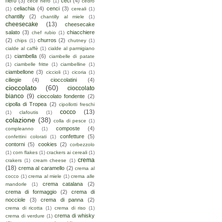
nero
(3)
ceci
(4)
cece nero
(1)
cedro
celiachia
(4)
cenci
(3)
(1)
cereali
(1)
chantilly
(2)
chantilly al miele
(1)
cheesecake
(13)
cheesecake
salato
(3)
chiacchiere
chef rubio
(1)
(2)
churros
(2)
chips
(1)
chutney
(1)
cialde al caffè
(1)
cialde al parmigiano
ciambella
(6)
(1)
ciambelle di patate
(1)
ciambelle fritte
(1)
ciambelline
(1)
ciambellone
(3)
ciccioli
(1)
cicoria
(1)
ciliegie
(4)
cioccolatini
(4)
cioccolato
(60)
cioccolato
bianco
(9)
cioccolato fondente
(2)
cipolla di Tropea
(2)
cipollotti freschi
cocco
(13)
(1)
clafoutis
(1)
colazione
(38)
colla di pesce
(1)
composte
(4)
compleanno
(1)
confetture
(5)
confettini colorati
(1)
contorni
(5)
cookies
(2)
corbezzolo
(1)
corn flakes
(1)
crackers ai cereali
(1)
crema
crakers
(1)
cream cheese
(1)
(18)
crema al caramello
(2)
crema al
cocco
(1)
crema al miele
(1)
crema alle
crema catalana
(2)
mandorle
(1)
crema di formaggio
(2)
crema di
nocciole
(3)
crema di panna
(2)
crema di ricotta
(1)
crema di riso
(1)
crema di whisky
crema di verdure
(1)