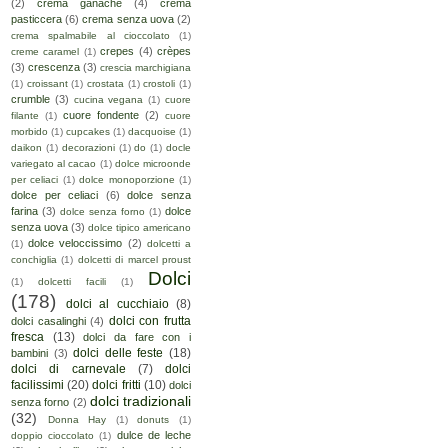
(2)
crema ganache
(4)
crema
pasticcera
(6)
crema senza uova
(2)
crema spalmabile al cioccolato
(1)
crepes
(4)
crèpes
creme caramel
(1)
(3)
crescenza
(3)
crescia marchigiana
(1)
croissant
(1)
crostata
(1)
crostoli
(1)
crumble
(3)
cucina vegana
(1)
cuore
cuore fondente
(2)
filante
(1)
cuore
morbido
(1)
cupcakes
(1)
dacquoise
(1)
daikon
(1)
decorazioni
(1)
do
(1)
docle
variegato al cacao
(1)
dolce microonde
per celiaci
(1)
dolce monoporzione
(1)
dolce per celiaci
(6)
dolce senza
farina
(3)
dolce
dolce senza forno
(1)
senza uova
(3)
dolce tipico americano
dolce veloccissimo
(2)
(1)
dolcetti a
conchiglia
(1)
dolcetti di marcel proust
Dolci
(1)
dolcetti facili
(1)
(178)
dolci al cucchiaio
(8)
dolci con frutta
dolci casalinghi
(4)
fresca
(13)
dolci da fare con i
dolci delle feste
(18)
bambini
(3)
dolci di carnevale
(7)
dolci
facilissimi
(20)
dolci fritti
(10)
dolci
dolci tradizionali
senza forno
(2)
(32)
Donna Hay
(1)
donuts
(1)
dulce de leche
doppio cioccolato
(1)