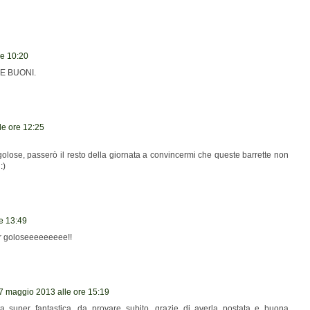
re 10:20
HE BUONI.
le ore 12:25
olose, passerò il resto della giornata a convincermi che queste barrette non
:)
e 13:49
 goloseeeeeeeee!!
7 maggio 2013 alle ore 15:19
ta super fantastica, da provare subito, grazie di averla postata e buona