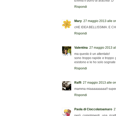
Evviva il burro di arachidi :D
Rispondi
Mary
27 maggio 2013 alle o
cHE IDEA BELLISSIMA. E C
Rispondi
Valentina
27 maggio 2013 al
ma questo è un attentato!
sono troppo rapide e troppo g
esistono e le ho solo sognate 
Rispondi
Raffi
27 maggio 2013 alle or
mamma miaaaaaaaaa!! super
Rispondi
Paola di Cioccolatoamaro
2
però complimenti, una ricet