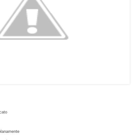
cato
solanamente