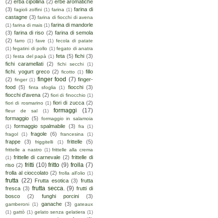
(2)
erba cipollina
(2)
erbe aromatiche
(3)
farina di
fagioli zolfini
(1)
farina
(1)
castagne
(3)
farina di fiocchi di avena
farina di mandorle
(1)
farina di mais
(1)
(3)
farina di riso
(2)
farina di semola
(2)
farro
(1)
fave
(1)
fecola di patate
(1)
fegatini di pollo
(1)
fegato di anatra
feta
(5)
fichi
(3)
(1)
festa del papà
(1)
fichi caramellati
(2)
fichi secchi
(1)
fichi. yogurt greco
(2)
fillo
ficotto
(1)
finger food
(7)
(2)
finger-
finger
(1)
food
(5)
fiocchi
(3)
finta sfoglia
(1)
fiocchi d'avena
(2)
fiori di finocchio
(1)
fiori di zucca
(2)
fiori di rosmarino
(1)
formaggi
(17)
fleur de sal
(1)
formaggio
(5)
formaggio in salamoia
formaggio spalmabile
(3)
(1)
fra
(1)
fragole
(6)
fragol
(1)
francesina
(1)
frappe
(3)
frittelle
(5)
friggitelli
(1)
frittelle a nastro
(1)
frittelle alla crema
frittelle di carnevale
(2)
frittelle di
(1)
fritti
(10)
fritto
(9)
frolla
(7)
riso
(2)
frolla al cioccolato
(2)
frolla all'olio
(1)
frutta
(22)
Frutta esotica
(3)
frutta
frutta secca.
(9)
fresca
(3)
frutti di
bosco
(2)
funghi porcini
(3)
ganache
(3)
gamberoni
(1)
gateaux
(1)
gattò
(1)
gelato senza gelatiera
(1)