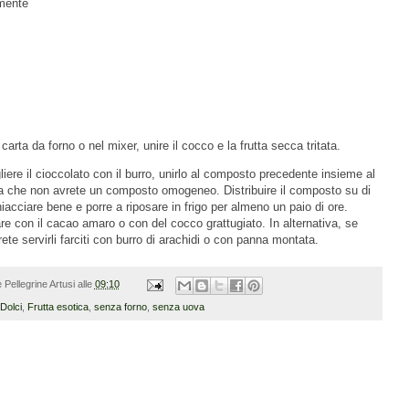
amente
 carta da forno o nel mixer, unire il cocco e la frutta secca tritata.
ere il cioccolato con il burro, unirlo al composto precedente insieme al
o a che non avrete un composto omogeneo. Distribuire il composto su di
chiacciare bene e porre a riposare in frigo per almeno un paio di ore.
are con il cacao amaro o con del cocco grattugiato. In alternativa, se
rete servirli farciti con burro di arachidi o con panna montata.
 Pellegrine Artusi
alle
09:10
Dolci
,
Frutta esotica
,
senza forno
,
senza uova