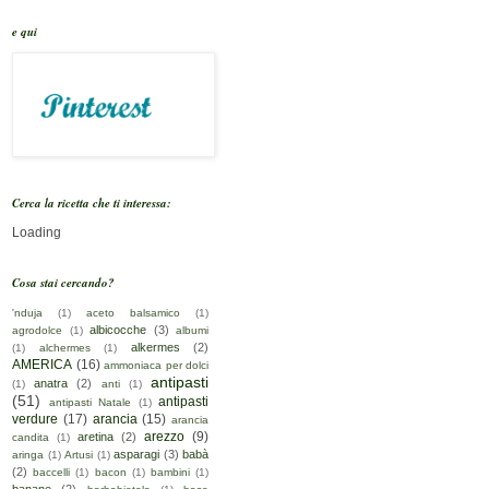
e qui
Cerca la ricetta che ti interessa:
Loading
Cosa stai cercando?
'nduja
(1)
aceto balsamico
(1)
albicocche
(3)
agrodolce
(1)
albumi
alkermes
(2)
(1)
alchermes
(1)
AMERICA
(16)
ammoniaca per dolci
antipasti
anatra
(2)
(1)
anti
(1)
(51)
antipasti
antipasti Natale
(1)
verdure
(17)
arancia
(15)
arancia
arezzo
(9)
aretina
(2)
candita
(1)
asparagi
(3)
babà
aringa
(1)
Artusi
(1)
(2)
baccelli
(1)
bacon
(1)
bambini
(1)