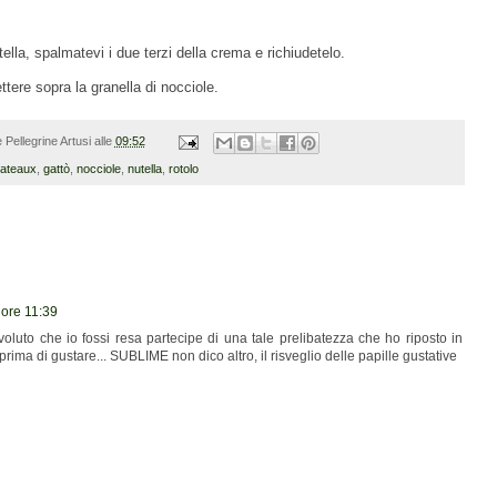
tella, spalmatevi i due terzi della crema e richiudetelo.
ere sopra la granella di nocciole.
 Pellegrine Artusi
alle
09:52
ateaux
,
gattò
,
nocciole
,
nutella
,
rotolo
 ore 11:39
oluto che io fossi resa partecipe di una tale prelibatezza che ho riposto in
prima di gustare... SUBLIME non dico altro, il risveglio delle papille gustative