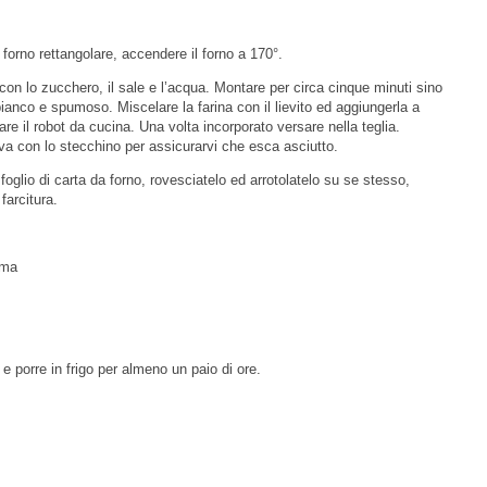
 forno rettangolare, accendere il forno a 170°.
con lo zucchero, il sale e l’acqua. Montare per circa cinque minuti sino
ianco e spumoso. Miscelare la farina con il lievito ed aggiungerla a
re il robot da cucina. Una volta incorporato versare nella teglia.
ova con lo stecchino per assicurarvi che esca asciutto.
oglio di carta da forno, rovesciatelo ed arrotolatelo su se stesso,
farcitura.
ima
e porre in frigo per almeno un paio di ore.