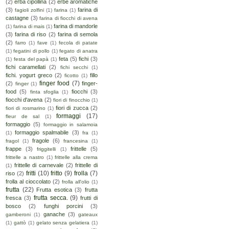
(2)
erba cipollina
(2)
erbe aromatiche
(3)
farina di
fagioli zolfini
(1)
farina
(1)
castagne
(3)
farina di fiocchi di avena
farina di mandorle
(1)
farina di mais
(1)
(3)
farina di riso
(2)
farina di semola
(2)
farro
(1)
fave
(1)
fecola di patate
(1)
fegatini di pollo
(1)
fegato di anatra
feta
(5)
fichi
(3)
(1)
festa del papà
(1)
fichi caramellati
(2)
fichi secchi
(1)
fichi. yogurt greco
(2)
fillo
ficotto
(1)
finger food
(7)
(2)
finger-
finger
(1)
food
(5)
fiocchi
(3)
finta sfoglia
(1)
fiocchi d'avena
(2)
fiori di finocchio
(1)
fiori di zucca
(2)
fiori di rosmarino
(1)
formaggi
(17)
fleur de sal
(1)
formaggio
(5)
formaggio in salamoia
formaggio spalmabile
(3)
(1)
fra
(1)
fragole
(6)
fragol
(1)
francesina
(1)
frappe
(3)
frittelle
(5)
friggitelli
(1)
frittelle a nastro
(1)
frittelle alla crema
frittelle di carnevale
(2)
frittelle di
(1)
fritti
(10)
fritto
(9)
frolla
(7)
riso
(2)
frolla al cioccolato
(2)
frolla all'olio
(1)
frutta
(22)
Frutta esotica
(3)
frutta
frutta secca.
(9)
fresca
(3)
frutti di
bosco
(2)
funghi porcini
(3)
ganache
(3)
gamberoni
(1)
gateaux
(1)
gattò
(1)
gelato senza gelatiera
(1)