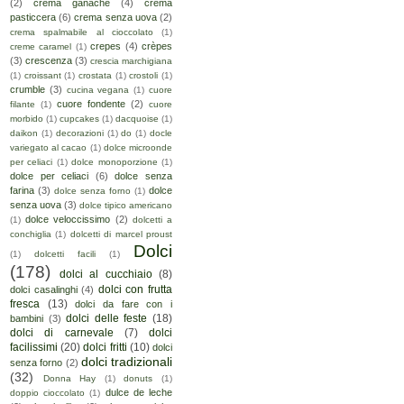
(2)
crema ganache
(4)
crema
pasticcera
(6)
crema senza uova
(2)
crema spalmabile al cioccolato
(1)
crepes
(4)
crèpes
creme caramel
(1)
(3)
crescenza
(3)
crescia marchigiana
(1)
croissant
(1)
crostata
(1)
crostoli
(1)
crumble
(3)
cucina vegana
(1)
cuore
cuore fondente
(2)
filante
(1)
cuore
morbido
(1)
cupcakes
(1)
dacquoise
(1)
daikon
(1)
decorazioni
(1)
do
(1)
docle
variegato al cacao
(1)
dolce microonde
per celiaci
(1)
dolce monoporzione
(1)
dolce per celiaci
(6)
dolce senza
farina
(3)
dolce
dolce senza forno
(1)
senza uova
(3)
dolce tipico americano
dolce veloccissimo
(2)
(1)
dolcetti a
conchiglia
(1)
dolcetti di marcel proust
Dolci
(1)
dolcetti facili
(1)
(178)
dolci al cucchiaio
(8)
dolci con frutta
dolci casalinghi
(4)
fresca
(13)
dolci da fare con i
dolci delle feste
(18)
bambini
(3)
dolci di carnevale
(7)
dolci
facilissimi
(20)
dolci fritti
(10)
dolci
dolci tradizionali
senza forno
(2)
(32)
Donna Hay
(1)
donuts
(1)
dulce de leche
doppio cioccolato
(1)