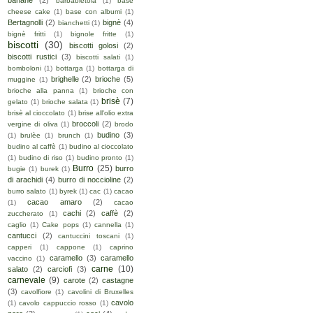
banane
(2)
barbabietola
(1)
base
cheese cake
(1)
base con albumi
(1)
Bertagnolli
(2)
bignè
(4)
bianchetti
(1)
bignè fritti
(1)
bignole fritte
(1)
biscotti
(30)
biscotti golosi
(2)
biscotti rustici
(3)
biscotti salati
(1)
bomboloni
(1)
bottarga
(1)
bottarga di
brighelle
(2)
brioche
(5)
muggine
(1)
brioche alla panna
(1)
brioche con
brisè
(7)
gelato
(1)
brioche salata
(1)
brisè al cioccolato
(1)
brise all'olio extra
broccoli
(2)
vergine di oliva
(1)
brodo
budino
(3)
(1)
brulèe
(1)
brunch
(1)
budino al caffè
(1)
budino al cioccolato
(1)
budino di riso
(1)
budino pronto
(1)
Burro
(25)
burro
bugie
(1)
burek
(1)
di arachidi
(4)
burro di noccioline
(2)
burro salato
(1)
byrek
(1)
cac
(1)
cacao
cacao amaro
(2)
(1)
cacao
cachi
(2)
caffè
(2)
zuccherato
(1)
caglio
(1)
Cake pops
(1)
cannella
(1)
cantucci
(2)
cantuccini toscani
(1)
capperi
(1)
cappone
(1)
caprino
caramello
(3)
caramello
vaccino
(1)
carne
(10)
salato
(2)
carciofi
(3)
carnevale
(9)
carote
(2)
castagne
(3)
cavolfiore
(1)
cavolini di Bruxelles
cavolo
(1)
cavolo cappuccio rosso
(1)