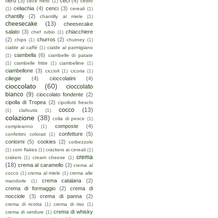
nero
(3)
ceci
(4)
cece nero
(1)
cedro
celiachia
(4)
cenci
(3)
(1)
cereali
(1)
chantilly
(2)
chantilly al miele
(1)
cheesecake
(13)
cheesecake
salato
(3)
chiacchiere
chef rubio
(1)
(2)
churros
(2)
chips
(1)
chutney
(1)
cialde al caffè
(1)
cialde al parmigiano
ciambella
(6)
(1)
ciambelle di patate
(1)
ciambelle fritte
(1)
ciambelline
(1)
ciambellone
(3)
ciccioli
(1)
cicoria
(1)
ciliegie
(4)
cioccolatini
(4)
cioccolato
(60)
cioccolato
bianco
(9)
cioccolato fondente
(2)
cipolla di Tropea
(2)
cipollotti freschi
cocco
(13)
(1)
clafoutis
(1)
colazione
(38)
colla di pesce
(1)
composte
(4)
compleanno
(1)
confetture
(5)
confettini colorati
(1)
contorni
(5)
cookies
(2)
corbezzolo
(1)
corn flakes
(1)
crackers ai cereali
(1)
crema
crakers
(1)
cream cheese
(1)
(18)
crema al caramello
(2)
crema al
cocco
(1)
crema al miele
(1)
crema alle
crema catalana
(2)
mandorle
(1)
crema di formaggio
(2)
crema di
nocciole
(3)
crema di panna
(2)
crema di ricotta
(1)
crema di riso
(1)
crema di whisky
crema di verdure
(1)