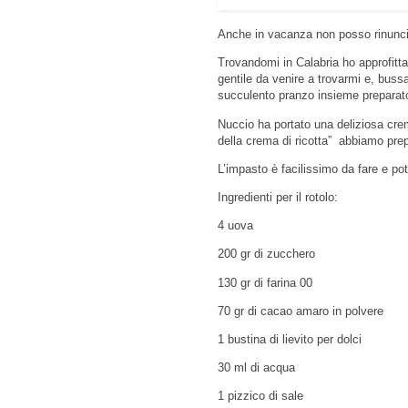
Anche in vacanza non posso rinuncia
Trovandomi in Calabria ho approfit
gentile da venire a trovarmi e, bus
succulento pranzo insieme prepara
Nuccio ha portato una deliziosa crema
della crema di ricotta” abbiamo prep
L’impasto è facilissimo da fare e po
Ingredienti per il rotolo:
4 uova
200 gr di zucchero
130 gr di farina 00
70 gr di cacao amaro in polvere
1 bustina di lievito per dolci
30 ml di acqua
1 pizzico di sale