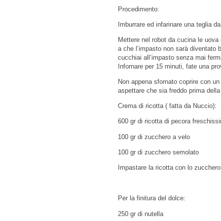
Procedimento:
Imburrare ed infarinare una teglia da
Mettere nel robot da cucina le uova 
a che l’impasto non sarà diventato b
cucchiai all’impasto senza mai ferma
Infornare per 15 minuti, fate una pr
Non appena sfornato coprire con un f
aspettare che sia freddo prima della 
Crema di ricotta ( fatta da Nuccio):
600 gr di ricotta di pecora freschiss
100 gr di zucchero a velo
100 gr di zucchero semolato
Impastare la ricotta con lo zucchero 
Per la finitura del dolce:
250 gr di nutella