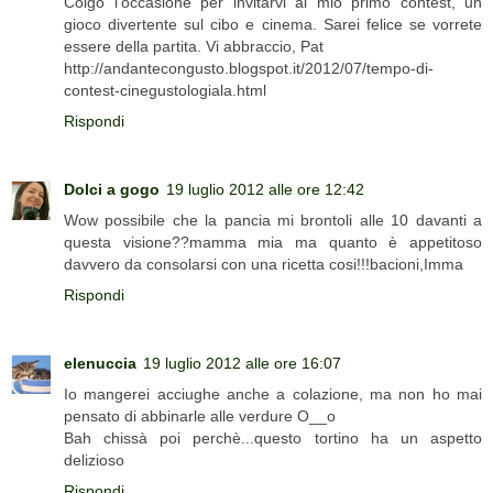
Colgo l'occasione per invitarvi al mio primo contest, un
gioco divertente sul cibo e cinema. Sarei felice se vorrete
essere della partita. Vi abbraccio, Pat
http://andantecongusto.blogspot.it/2012/07/tempo-di-
contest-cinegustologiala.html
Rispondi
Dolci a gogo
19 luglio 2012 alle ore 12:42
Wow possibile che la pancia mi brontoli alle 10 davanti a
questa visione??mamma mia ma quanto è appetitoso
davvero da consolarsi con una ricetta cosi!!!bacioni,Imma
Rispondi
elenuccia
19 luglio 2012 alle ore 16:07
Io mangerei acciughe anche a colazione, ma non ho mai
pensato di abbinarle alle verdure O__o
Bah chissà poi perchè...questo tortino ha un aspetto
delizioso
Rispondi