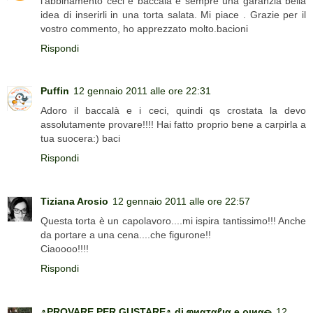
l'abbinamento ceci e baccalà è sempre una garanzia bella
idea di inserirli in una torta salata. Mi piace . Grazie per il
vostro commento, ho apprezzato molto.bacioni
Rispondi
Puffin
12 gennaio 2011 alle ore 22:31
Adoro il baccalà e i ceci, quindi qs crostata la devo
assolutamente provare!!!! Hai fatto proprio bene a carpirla a
tua suocera:) baci
Rispondi
Tiziana Arosio
12 gennaio 2011 alle ore 22:57
Questa torta è un capolavoro....mi ispira tantissimo!!! Anche
da portare a una cena....che figurone!!
Ciaoooo!!!!
Rispondi
ஃPROVARE PER GUSTAREஃ di ஜиαтαℓια e ριиαஓ
12