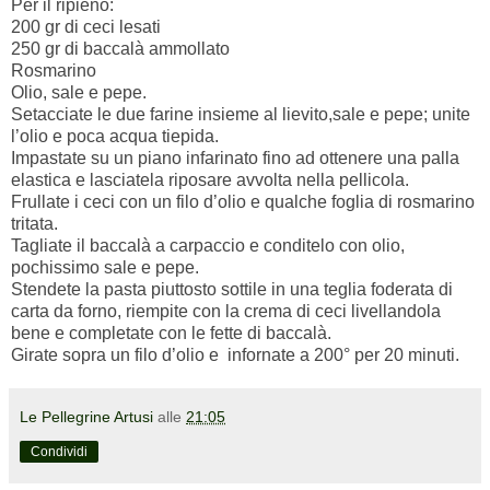
Per il ripieno:
200 gr di ceci lesati
250 gr di baccalà ammollato
Rosmarino
Olio, sale e pepe.
Setacciate le due farine insieme al lievito,sale e pepe; unite
l’olio e poca acqua tiepida.
Impastate su un piano infarinato fino ad ottenere una palla
elastica e lasciatela riposare avvolta nella pellicola.
Frullate i ceci con un filo d’olio e qualche foglia di rosmarino
tritata.
Tagliate il baccalà a carpaccio e conditelo con olio,
pochissimo sale e pepe.
Stendete la pasta piuttosto sottile in una teglia foderata di
carta da forno, riempite con la crema di ceci livellandola
bene e completate con le fette di baccalà.
Girate sopra un filo d’olio e infornate a 200° per 20 minuti.
Le Pellegrine Artusi
alle
21:05
Condividi