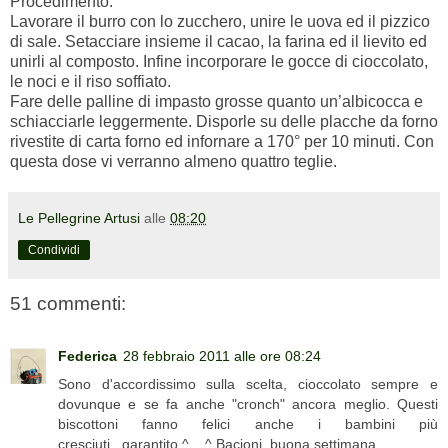
Procedimento:
Lavorare il burro con lo zucchero, unire le uova ed il pizzico
di sale. Setacciare insieme il cacao, la farina ed il lievito ed
unirli al composto. Infine incorporare le gocce di cioccolato,
le noci e il riso soffiato.
Fare delle palline di impasto grosse quanto un’albicocca e
schiacciarle leggermente. Disporle su delle placche da forno
rivestite di carta forno ed infornare a 170° per 10 minuti. Con
questa dose vi verranno almeno quattro teglie.
Le Pellegrine Artusi
alle
08:20
Condividi
51 commenti:
Federica
28 febbraio 2011 alle ore 08:24
Sono d'accordissimo sulla scelta, cioccolato sempre e
dovunque e se fa anche "cronch" ancora meglio. Questi
biscottoni fanno felici anche i bambini più
cresciuti...garantito ^__^ Bacioni, buona settimana